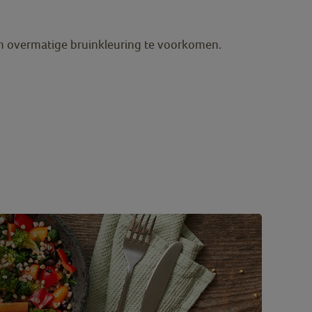
m overmatige bruinkleuring te voorkomen.
1