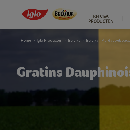
BELVIVA
PRODUCTEN
Home
Iglo Producten
Belviva
Belviva - Aardappelspecia
>
>
>
Gratins Dauphino