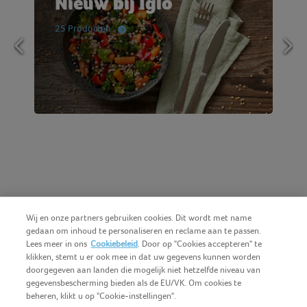
Nieuw bij Iglo
25 Producten
Wij en onze partners gebruiken cookies. Dit wordt met name
gedaan om inhoud te personaliseren en reclame aan te passen.
Lees meer in ons
Cookiebeleid
. Door op "Cookies accepteren" te
klikken, stemt u er ook mee in dat uw gegevens kunnen worden
doorgegeven aan landen die mogelijk niet hetzelfde niveau van
gegevensbescherming bieden als de EU/VK. Om cookies te
beheren, klikt u op "Cookie-instellingen".