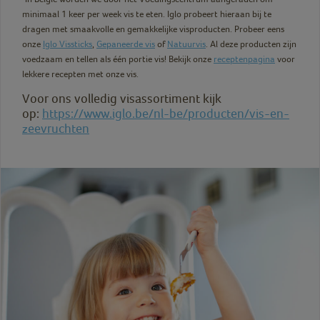
minimaal 1 keer per week vis te eten. Iglo probeert hieraan bij te
dragen met smaakvolle en gemakkelijke visproducten. Probeer eens
onze
Iglo Vissticks
,
Gepaneerde vis
of
Natuurvis
. Al deze producten zijn
voedzaam en tellen als één
portie vis! Bekijk onze
receptenpagina
voor
lekkere recepten met onze vis.
Voor ons volledig visassortiment kijk
op:
https://www.iglo.be/nl-be/producten/vis-en-
zeevruchten