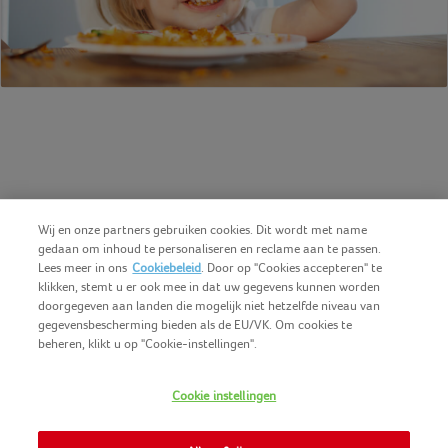
Wij en onze partners gebruiken cookies. Dit wordt met name
gedaan om inhoud te personaliseren en reclame aan te passen.
Lees meer in ons
Cookiebeleid
. Door op "Cookies accepteren" te
klikken, stemt u er ook mee in dat uw gegevens kunnen worden
doorgegeven aan landen die mogelijk niet hetzelfde niveau van
gegevensbescherming bieden als de EU/VK. Om cookies te
beheren, klikt u op "Cookie-instellingen".
Nederlands (BE)
COPYRIGHT IGLO 2025
Cookie instellingen
GEBRUIKSVOORWAARDEN
CONTACTEER ONS