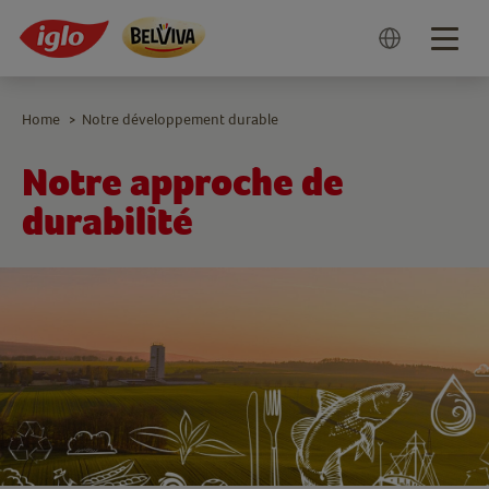
Togg
navig
Home
Notre développement durable
>
Notre approche de
durabilité