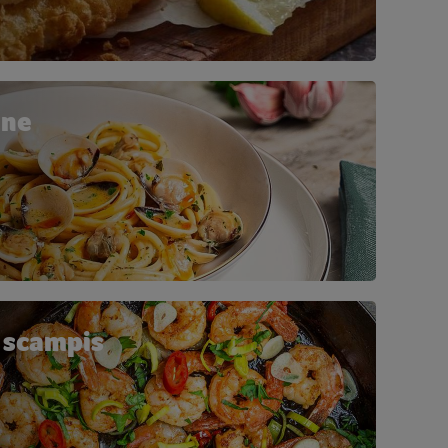
ine
 scampis