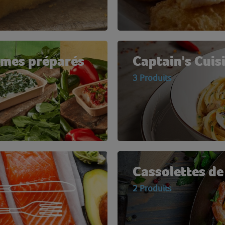
umes préparés
Captain's Cuis
3 Produits
Cassolettes de
2 Produits