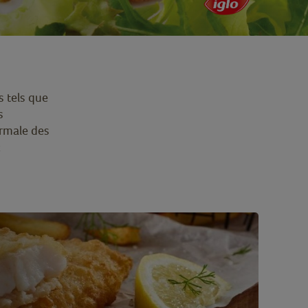
s tels que
s
ormale des
z