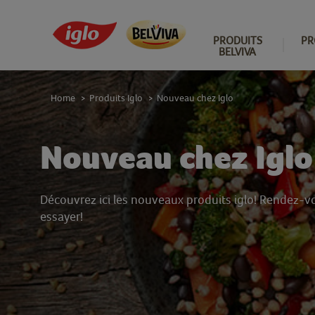
PRODUITS
PR
BELVIVA
Home
Produits Iglo
Nouveau chez Iglo
>
>
Nouveau chez Iglo
Découvrez ici les nouveaux produits iglo! Rendez-v
essayer!