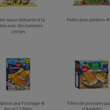
ne sauce épinards à la
Petits pois jambon 
ème avec des tomates
cerises
binos aux Fromage &
Filets de poissons p
Persil | 3 filets
d'Aiglefin