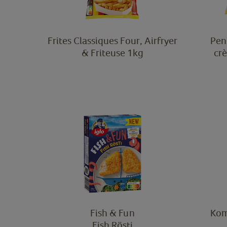
Frites Classiques Four, Airfryer
Pen
& Friteuse 1kg
cr
Fish & Fun
Kom
Fish Rösti