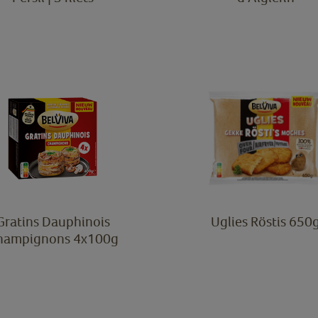
Gratins Dauphinois
Uglies Röstis 650
hampignons 4x100g