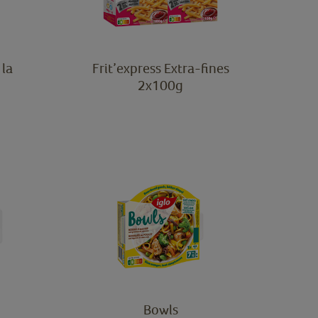
 la
Frit’express Extra-fines
2x100g
Bowls