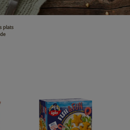
s plats
 de